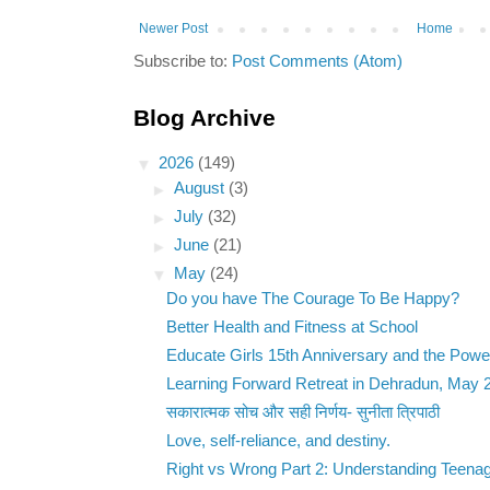
Newer Post
Home
Subscribe to:
Post Comments (Atom)
Blog Archive
▼
2026
(149)
►
August
(3)
►
July
(32)
►
June
(21)
▼
May
(24)
Do you have The Courage To Be Happy?
Better Health and Fitness at School
Educate Girls 15th Anniversary and the Power
Learning Forward Retreat in Dehradun, May 
सकारात्मक सोच और सही निर्णय- सुनीता त्रिपाठी
Love, self-reliance, and destiny.
Right vs Wrong Part 2: Understanding Teenag