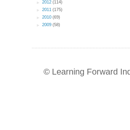
►
2012
(114)
►
2011
(175)
►
2010
(69)
►
2009
(58)
© Learning Forward In