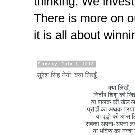
thinking. We invest
There is more on 
it is all about winn
Sunday, July 1, 2018
सुरेश सिंह नेगी: क्या लिखूँ
क्या
लिखूँ
निर्दोष
शिशु
की
जिज
या
बालक
की
खेल
ल
प्रौढों
का
अथक
प्रय
या
वृद्धों
की
आस
ल
सबका
अपना
-
अपना
लक्
या
भविष्य
का
नक्श