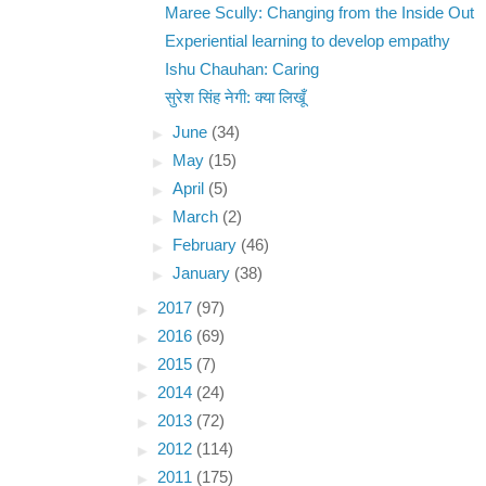
Maree Scully: Changing from the Inside Out
Experiential learning to develop empathy
Ishu Chauhan: Caring
सुरेश सिंह नेगी: क्या लिखूँ
►
June
(34)
►
May
(15)
►
April
(5)
►
March
(2)
►
February
(46)
►
January
(38)
►
2017
(97)
►
2016
(69)
►
2015
(7)
►
2014
(24)
►
2013
(72)
►
2012
(114)
►
2011
(175)