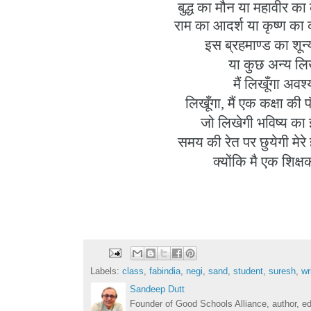
बुद्ध
का
मौन
या
महावीर
का
राम
का
आदर्श
या
कृष्ण
का
इस
ब्रहमाण्ड
का
शून्
या
कुछ
अन्य
लिख
मैं
लिखूँगा
अवश्
लिखूँगा,
मैं
एक
कक्षा
की
जो
लिखेगी
भविष्य
का
समय
की
रेत
पर
छुयेगी
मेरे
क्योंकि
मै
एक
शिक्ष
Labels:
class
,
fabindia
,
negi
,
sand
,
student
,
suresh
,
wr
Sandeep Dutt
Founder of Good Schools Alliance, author, e