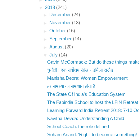
▼
2018
(241)
►
December
(24)
►
November
(13)
►
October
(16)
►
September
(14)
►
August
(20)
▼
July
(14)
Gavin McCormack: But do these things make 
चुनौती : एक सर्वोत्तम सीख - उर्मिला राठौड़
Manisha Deora: Women Empowerment
हर समस्या का समाधान होता है
The State Of India’s Education System
The Fabindia School to host the LFIN Retreat
Learning Forward India Retreat 2018: 7-10 O
Kavitha Devda: Understanding A Child
School Coach: the role defined
Soham Anand: 'Right' to become something!