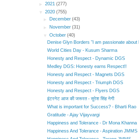
►
2021
(277)
▼
2020
(755)
►
December
(43)
►
November
(31)
▼
October
(40)
Denise Glyn Borders "I am passionate about E
World Cities Day - Kusum Sharma
Honesty and Respect - Dynamic DGS
Medley DGS: Honesty earns Respect!!
Honesty and Respect - Magnets DGS
Honesty and Respect - Triumph DGS
Honesty and Respect - Flyers DGS
इंटरनेट आज की जरूरत - सुरेश सिंह नेगी
What is important for Success? - Bharti Rao
Gratitude - Ajay Vijayvargi
Happiness and Tolerance - Dr Mona Khanna
Happiness And Tolerance - Aspiration JMMS