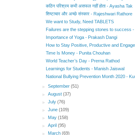
कठिन परिश्रम कभी असफल नहीं होता - Ayasha Tak
शिष्टाचार और अच्छे संस्कार - Rajeshwari Rathore
We want to Study, Need TABLETS
Failures are the stepping stones to success - 
Importance of Yoga - Prakash Dangi
How to Stay Positive, Productive and Engaged
Time Is Money - Punita Chouhan
World Teacher’s Day - Prerna Rathod
Learnings for Students - Manish Jaiswal
National Bullying Prevention Month 2020 - K
►
September
(51)
►
August
(37)
►
July
(76)
►
June
(109)
►
May
(158)
►
April
(95)
►
March
(69)