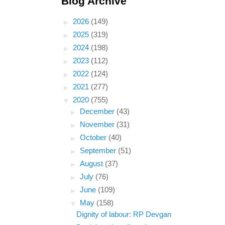
Blog Archive
►
2026
(149)
►
2025
(319)
►
2024
(198)
►
2023
(112)
►
2022
(124)
►
2021
(277)
▼
2020
(755)
►
December
(43)
►
November
(31)
►
October
(40)
►
September
(51)
►
August
(37)
►
July
(76)
►
June
(109)
▼
May
(158)
Dignity of labour: RP Devgan