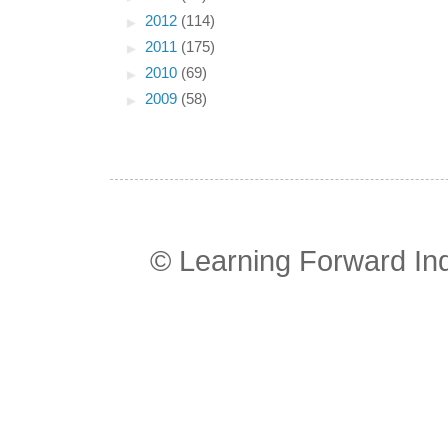
►
2012
(114)
►
2011
(175)
►
2010
(69)
►
2009
(58)
© Learning Forward In