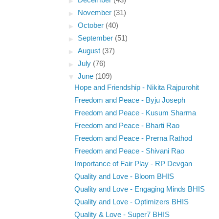
►
December
(43)
►
November
(31)
►
October
(40)
►
September
(51)
►
August
(37)
►
July
(76)
▼
June
(109)
Hope and Friendship - Nikita Rajpurohit
Freedom and Peace - Byju Joseph
Freedom and Peace - Kusum Sharma
Freedom and Peace - Bharti Rao
Freedom and Peace - Prerna Rathod
Freedom and Peace - Shivani Rao
Importance of Fair Play - RP Devgan
Quality and Love - Bloom BHIS
Quality and Love - Engaging Minds BHIS
Quality and Love - Optimizers BHIS
Quality & Love - Super7 BHIS