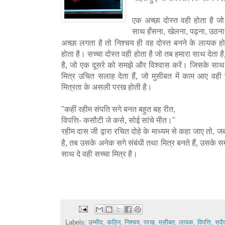
एक
अच्छा
दोस्त
वही
होता
है
जो
साथ
खेलना
पढ़ना
उठना
,
,
,
हँसना
अच्छा
लगता
है
तो
निश्चय
ही
वह
दोस्त
बनने
के
लायक
ह
होता
है।
सच्चा
दोस्त
वही
होता
है
जो
तब
हमारा
साथ
देता
है
है,
जो
एक
दूसरे
को
समझे
और
विश्वास
करें।
जिसके
साथ
मित्र
उचित
सलाह
देता
हैं,
जो
मुसीबत
में
काम
आए
वही
मित्रता
के
असली
परख
होती
है।
कहीं
रहीम
संपति
सगे
बनत
बहुत
बह
रीत
"
,
विपत्ति
कसौटी
जे
कसे
सोई
सांचे
मीत।
-
,
"
रहीम
दास
जी
द्वारा
रचित
दोहे
के
माध्यम
से
ज
कहा जाए तो,
है,
तब
उसके
अनेक
सगे
संबंधी
तथा
मित्र
बनते
हैं,
उसके
स
साथ
दे
वही
सच्चा
मित्र
है।
Labels:
उम्मीद
,
कठिन
,
निश्चय
,
परख
,
मुसीबत
,
लायक
,
विपत्ति
,
सदै