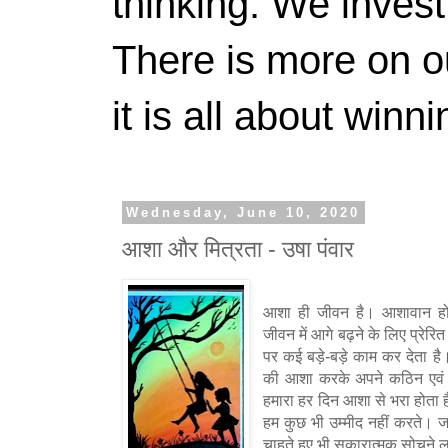
thinking. We invest
There is more on 
it is all about winn
Wednesday, June 10, 2020
आशा और मित्रता - उषा पंवार
आशा
ही
जीवन
है।
आशावान
ह
जीवन
में
आगे
बढ़ने
के
लिए
प्रेरित
पर
कई
बड़े
बड़े
काम
कर
देता
है
-
की
आशा
करके
अपने
कठिन
एवं
हमारा
हर
दिन
आशा
से
भरा
होता
ह
हम
कुछ
भी
उम्मीद
नहीं
करते।
ज
चाहते
हुए
भी
सोचने
ल
सकारात्मक