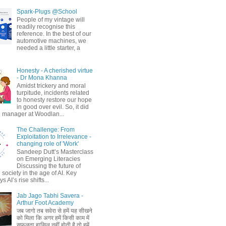
Spark-Plugs @School
People of my vintage will
readily recognise this
reference. In the best of our
automotive machines, we
needed a little starter, a
Honesty - A cherished virtue
- Dr Mona Khanna
Amidst trickery and moral
turpitude, incidents related
to honesty restore our hope
in good over evil. So, it did
 manager at Woodlan...
The Challenge: From
Exploitation to Irrelevance -
changing role of 'Work'
Sandeep Dutt’s Masterclass
on Emerging Literacies
Discussing the future of
society in the age of AI. Key
 AI’s rise shifts...
Jab Jago Tabhi Savera -
Arthur Foot Academy
जब जागो तब सवेरा से हमें यह सीखने
को मिला कि अगर हमें किसी काम में
सफलता हासिल नहीं होती है तो हमें