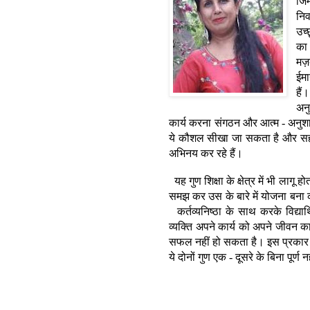
जिम
निर्
उच्
का
मज़
ईम
हैं।
अन
कार्य
करना
संगठन
और
आत्म
अनुश
-
ये
कौशल
सीखा
जा
सकता
है
और
स
अभिनय
कर
रहे
हैं।
यह
गुण
शिक्षा
के
क्षेत्र
में
भी
लागू
हो
समझ
कर
उस
के
बारे
में
योजना
बना
कर्तव्यनिष्ठा
के
साथ
करके
विद्यार्
व्यक्ति
अपने
कार्य
को
अपने
जीवन
क
सफल
नहीं
हो
सकता
है।
इस
प्रकार
ये
दोनों
गुण
एक
दूसरे
के
बिना
पूर्ण
नह
-