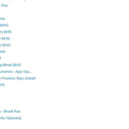
i Rao
rma
r BHIS
ors BHIS
y BHIS
er BHIS
BHIS
7
ng Minds BHIS
selves - Ajay Vija...
to Possess: Byju Joseph
HIS
 - Bharti Rao
mila Vijayvargi