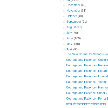
▼
2020
(755)
►
December
(43)
►
November
(31)
►
October
(40)
►
September
(51)
►
August
(37)
►
July
(76)
►
June
(109)
►
May
(158)
▼
April
(95)
The New Normal for Schools P
Courage and Patience - Optimi
Courage and Patience - Rectifi
Courage and Patience - Engag
Courage and Patience - Innova
Courage and Patience- Bloom 
Courage and Patience - Harmo
Courage and Patience: Super 7
Courage and Patience - Penta 
आनंद और सहनशीलता: राजेश्वरी राठौड़