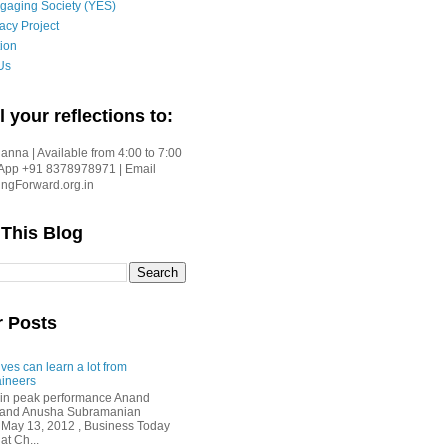
gaging Society (YES)
acy Project
ion
Us
l your reflections to:
nna | Available from 4:00 to 7:00
App +91 8378978971 | Email
gForward.org.in
 This Blog
r Posts
ves can learn a lot from
ineers
in peak performance Anand
i and Anusha Subramanian
 May 13, 2012 , Business Today
at Ch...